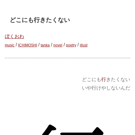
どこにも行きたくない
ぼくおわ
/
/
/
/
/
music
ICHIMOSHI
tanka
novel
poetry
illust
どこにも
行
きたくない
いや行けやしないんだ