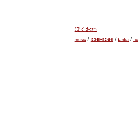
ぼくおわ
/
/
/
music
ICHIMOSHI
tanka
no