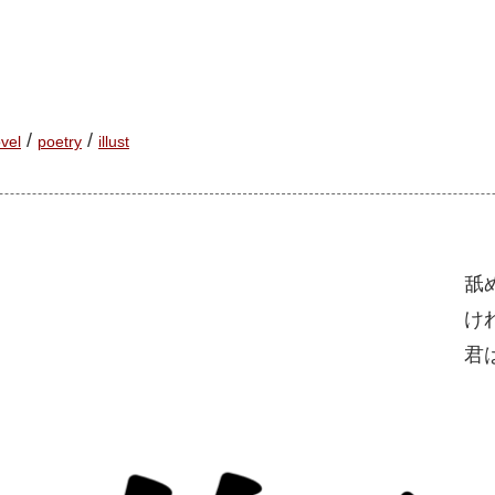
/
/
vel
poetry
illust
舐
け
君