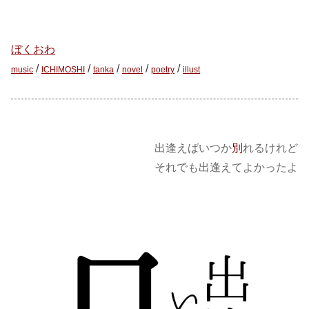
ぼくおわ
/
/
/
/
/
music
ICHIMOSHI
tanka
novel
poetry
illust
出逢えばいつか
別
れるけれど
それでも出逢えてよかったよ