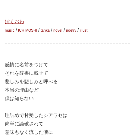
ぼくおわ
/
/
/
/
/
music
ICHIMOSHI
tanka
novel
poetry
illust
感情に名前をつけて
それを辞書に載せて
悲しみを悲しみと呼べる
本当の理由など
僕は知らない
理詰めで甘受したシアワセは
簡単に論破されて
意味もなく流した涙に