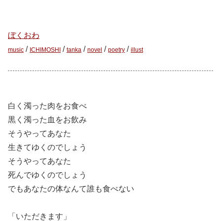
ぼくおわ
/
/
/
/
/
music
ICHIMOSHI
tanka
novel
poetry
illust
白く濁った肉をお食べ
黒く濁った血をお飲み
そうやってあなた
生きてゆくのでしょう
そうやってあなた
死んでゆくのでしょう
でもあなたの体なんて誰も食べない
「いただきます」