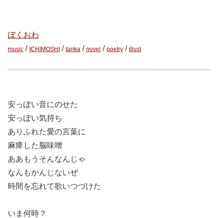
ぼくおわ
/
/
/
/
/
music
ICHIMOSHI
tanka
novel
poetry
illust
安っぽい音にのせた
安っぽい気持ち
ありふれた愛の言葉に
麻痺した脳味噌
ああもうそんなんじゃ
なんもかんじないぜ
時間を忘れて歌いつづけた
いま何時？