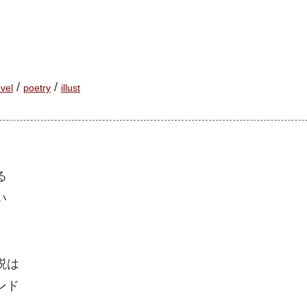
/
/
vel
poetry
illust
る
い
説は
ンド