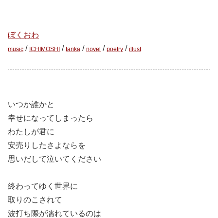
ぼくおわ
/
/
/
/
/
music
ICHIMOSHI
tanka
novel
poetry
illust
いつか誰かと
幸せになってしまったら
わたしが君に
安売りしたさよならを
思いだして泣いてください
終わってゆく世界に
取りのこされて
波打ち際が濡れているのは